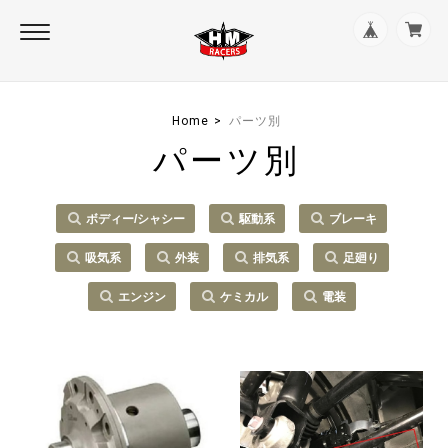
Home
パーツ別
パーツ別
ボディー/シャシー
駆動系
ブレーキ
吸気系
外装
排気系
足廻り
エンジン
ケミカル
電装