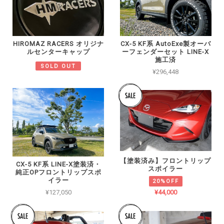
HIROMAZ RACERS オリジナ
CX-5 KF系 AutoExe製オーバ
ルセンターキャップ
ーフェンダーセット LINE-X
施工済
SOLD OUT
¥296,448
【塗装済み】フロントリップ
CX-5 KF系 LINE-X塗装済・
スポイラー
純正OPフロントリップスポ
イラー
20%OFF
¥44,000
¥127,050