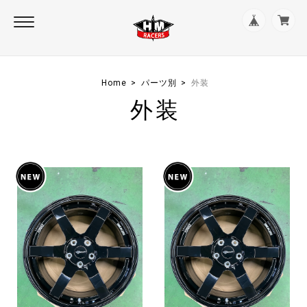
Home
パーツ別
外装
外装