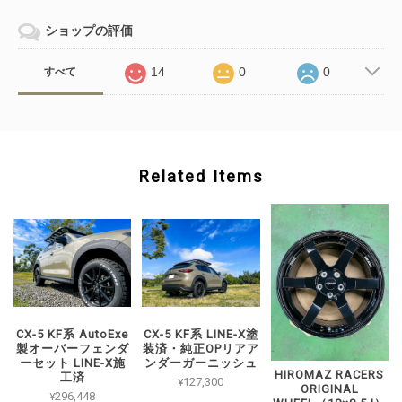
ショップの評価
14
0
0
すべて
Related Items
CX-5 KF系 AutoExe
CX-5 KF系 LINE-X塗
製オーバーフェンダ
装済・純正OPリアア
ーセット LINE-X施
ンダーガーニッシュ
HIROMAZ RACERS
工済
¥127,300
ORIGINAL
¥296,448