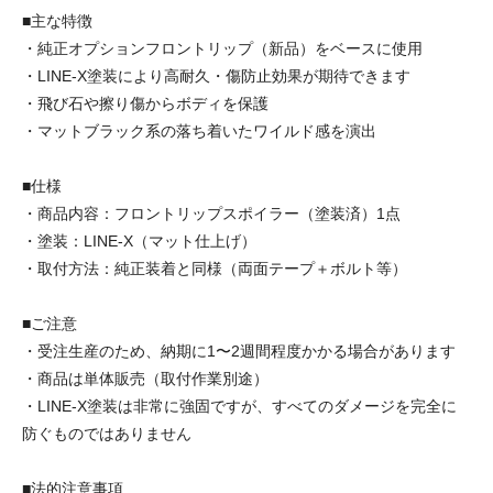
■主な特徴
・純正オプションフロントリップ（新品）をベースに使用
・LINE-X塗装により高耐久・傷防止効果が期待できます
・飛び石や擦り傷からボディを保護
・マットブラック系の落ち着いたワイルド感を演出
■仕様
・商品内容：フロントリップスポイラー（塗装済）1点
・塗装：LINE-X（マット仕上げ）
・取付方法：純正装着と同様（両面テープ＋ボルト等）
■ご注意
・受注生産のため、納期に1〜2週間程度かかる場合があります
・商品は単体販売（取付作業別途）
・LINE-X塗装は非常に強固ですが、すべてのダメージを完全に
防ぐものではありません
■法的注意事項