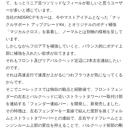
て、もっとリニア且つソリッドなフィールが欲しいと思うユーザ
ーが多いと感じています。
当社のND5RCデモカーは、今やマストアイテムとなった「ナッ
クルサポート アップグレードKit」とオリジナルのボディ補強
「マジカルクロス」を装着し、ノーマルとは別物の様相を呈して
います。
しかしながらフロア下を補強していくと、バランス的にボデイ上
部に補強を入れたい欲求が出てきます。
それもフロント及びリアバルクヘッド近辺に2本左右連結したい
のです。
それは高速走行で速度が上がるにつれフラつきが気になってくる
からです。
そこでニーレックスでは独自の観点と経験値で、フロントフェン
ダーの左右とバルクヘッドに近いストラットタワーバー取付け部
を連結する「フェンダー連結バー」を開発し、新発売しました。
その特徴は、左右フェンダーを一直線で結んだ度肝を抜くフォル
ムとストラットタワーバーとの連結で、左右サイドフレームとエ
ンジンルーム上部の変位を抑えることで、バルクヘッド前部の剛