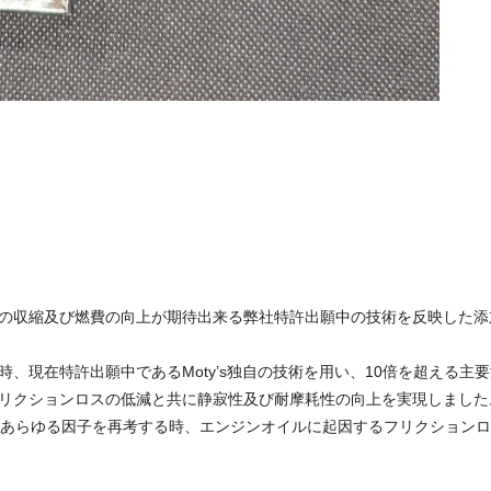
の収縮及び燃費の向上が期待出来る弊社特許出願中の技術を反映した添
、現在特許出願中であるMoty’s独自の技術を用い、10倍を超える主
リクションロスの低減と共に静寂性及び耐摩耗性の向上を実現しました
ためあらゆる因子を再考する時、エンジンオイルに起因するフリクション