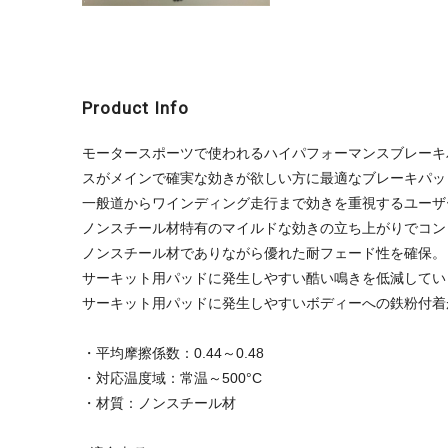
Product Info
モータースポーツで使われるハイパフォーマンスブレーキ
スがメインで確実な効きが欲しい方に最適なブレーキパッ
一般道からワインディング走行まで効きを重視するユーザ
ノンスチール材特有のマイルドな効きの立ち上がりでコン
ノンスチール材でありながら優れた耐フェード性を確保。
サーキット用パッドに発生しやすい酷い鳴きを低減してい
サーキット用パッドに発生しやすいボディーへの鉄粉付着
・平均摩擦係数：0.44～0.48
・対応温度域：常温～500°C
・材質：ノンスチール材