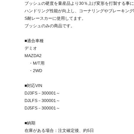
ブッシュの硬度を量産品より30％上げ変形を打製する事
ハンドリング性能が向上し、コーナリングやブレーキング
S耐レースカーに使用してます。
ブッシュのみの商品です。
■適合車種
デミオ
MAZDA2
・M/T用
・2WD
■対応VIN
DJ3FS－300001～
DJLFS－300001～
DJ5FS－300001～
■納期
在庫がある場合：注文確定後、約5日